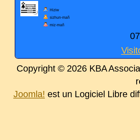
Hiziw
sizhun-mañ
miz-mañ
07
Visi
Copyright © 2026 KBA Associat
r
Joomla!
est un Logiciel Libre di