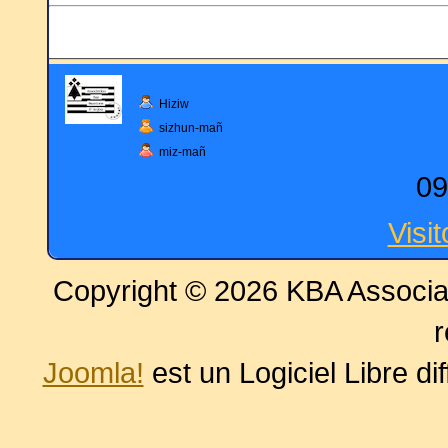
Hiziw
sizhun-mañ
miz-mañ
09
Visi
Copyright © 2026 KBA Associat
r
Joomla!
est un Logiciel Libre di