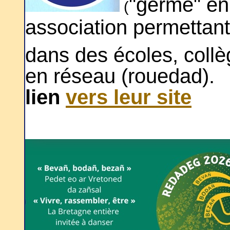
"germe" en
(
association permettan
dans des écoles, collè
en réseau (r
lien
vers leur site