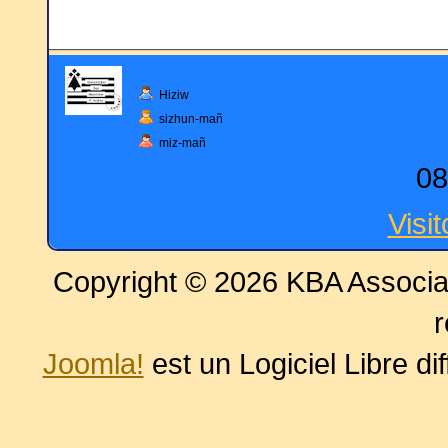
Hiziw
sizhun-mañ
miz-mañ
08
Visi
Copyright © 2026 KBA Associat
r
Joomla!
est un Logiciel Libre di