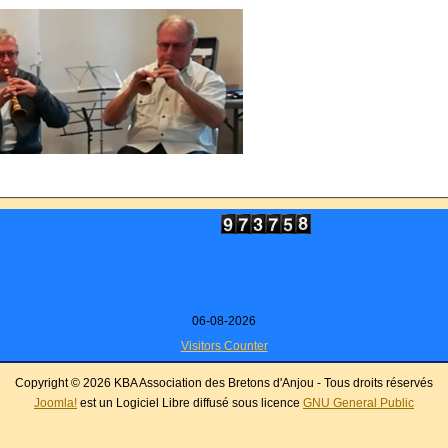
06-08-2026
Visitors Counter
Copyright © 2026 KBA Association des Bretons d'Anjou - Tous droits réservés
Joomla!
est un Logiciel Libre diffusé sous licence
GNU General Public