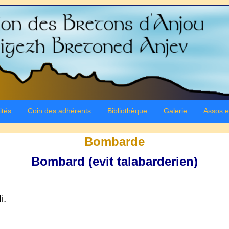
ités
Coin des adhérents
Bibliothèque
Galerie
Assos e
Bombarde
Bombard (evit talabarderien)
i.