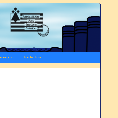
n relation
Rédaction