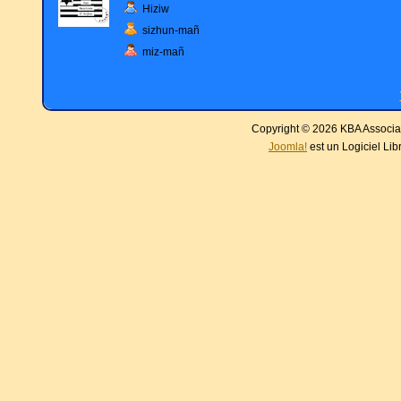
Hiziw
sizhun-mañ
miz-mañ
Copyright © 2026 KBA Associat
Joomla!
est un Logiciel Lib