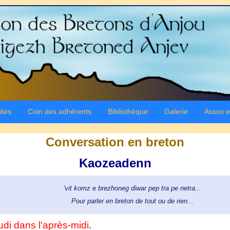
ités
Coin des adhérents
Bibliothèque
Galerie
Assos e
Conversation en breton
Kaozeadenn
'vit komz e brezhoneg diwar pep tra pe netra...
Pour parler en breton de tout ou de rien...
udi dans l'après-midi
.