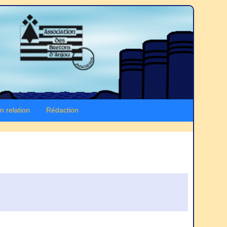
n relation
Rédaction